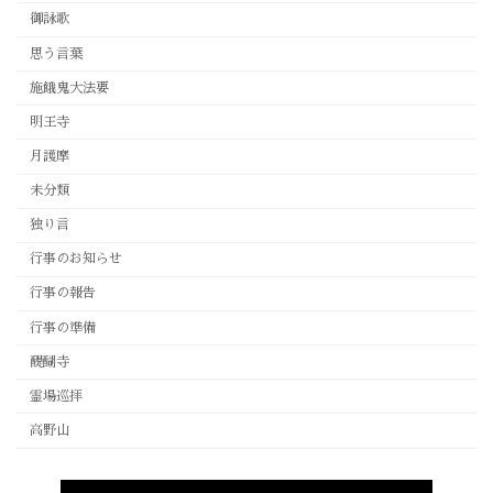
御詠歌
思う言葉
施餓鬼大法要
明王寺
月護摩
未分類
独り言
行事のお知らせ
行事の報告
行事の準備
醍醐寺
霊場巡拝
高野山