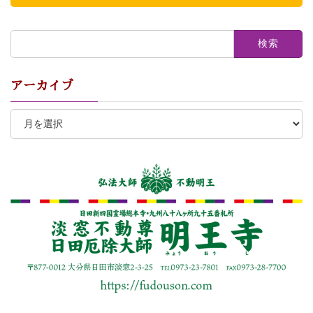
検
索:
アーカイブ
ア
ー
カ
イ
ブ