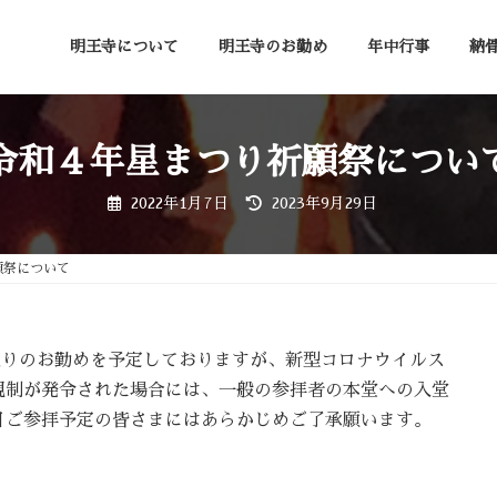
明王寺について
明王寺のお勤め
年中行事
納
令和４年星まつり祈願祭につい
最
2022年1月7日
2023年9月29日
終
更
新
日
願祭について
時
:
通りのお勤めを予定しておりますが、新型コロナウイルス
規制が発令された場合には、一般の参拝者の本堂への入堂
日ご参拝予定の皆さまにはあらかじめご了承願います。