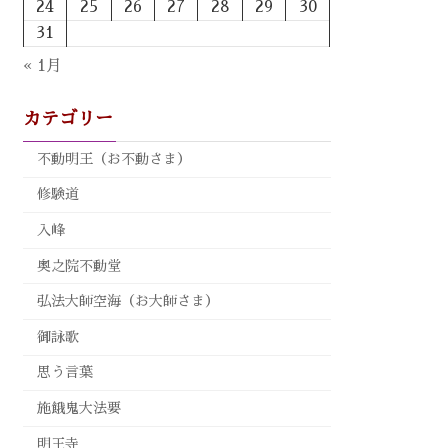
24
25
26
27
28
29
30
31
« 1月
カテゴリー
不動明王（お不動さま）
修験道
入峰
奥之院不動堂
弘法大師空海（お大師さま）
御詠歌
思う言葉
施餓鬼大法要
明王寺