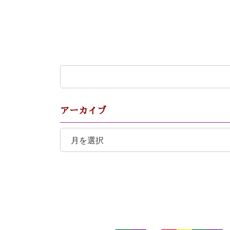
検
索:
アーカイブ
ア
ー
カ
イ
ブ