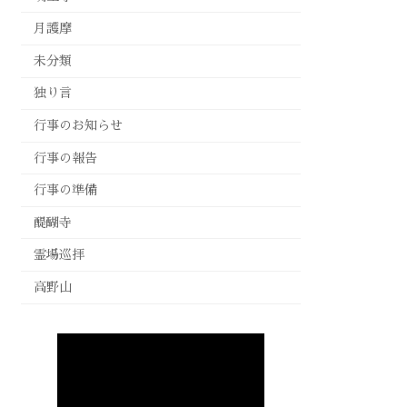
月護摩
未分類
独り言
行事のお知らせ
行事の報告
行事の準備
醍醐寺
霊場巡拝
高野山