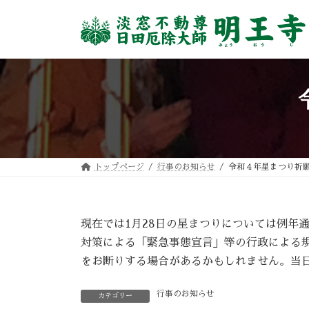
コ
ナ
ン
ビ
テ
ゲ
ン
ー
ツ
シ
へ
ョ
ス
ン
キ
に
ッ
移
プ
動
トップページ
行事のお知らせ
令和４年星まつり祈
現在では1月28日の星まつりについては例年
対策による「緊急事態宣言」等の行政による
をお断りする場合があるかもしれません。当
行事のお知らせ
カテゴリー